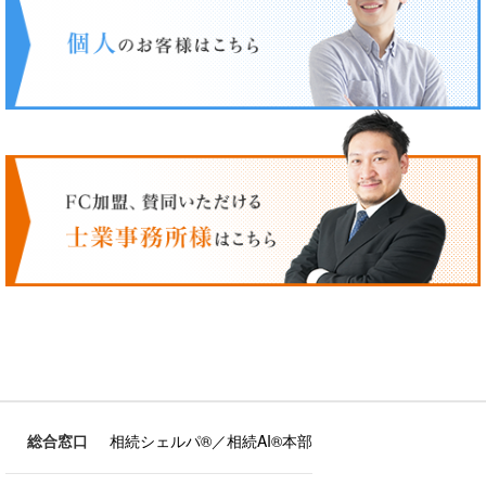
総合窓口
相続シェルパ®／相続AI®本部