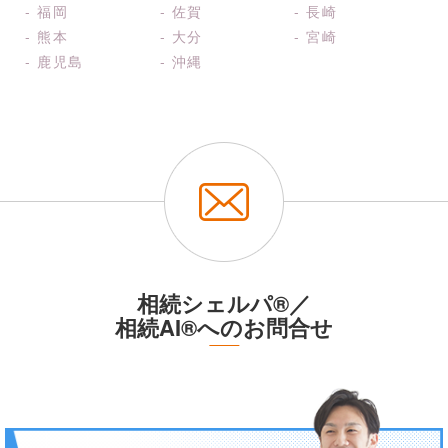
- 福岡
- 佐賀
- 長崎
- 熊本
- 大分
- 宮崎
- 鹿児島
- 沖縄
相続シェルパ®／
相続AI®へのお問合せ